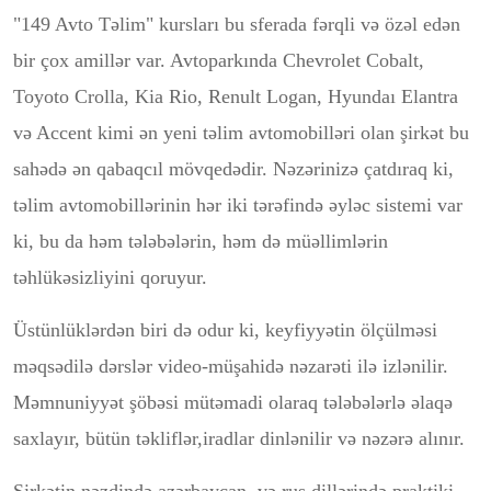
"149 Avto Təlim" kursları bu sferada fərqli və özəl edən
bir çox amillər var. Avtoparkında Chevrolet Cobalt,
Toyoto Crolla, Kia Rio, Renult Logan, Hyundaı Elantra
və Accent kimi ən yeni təlim avtomobilləri olan şirkət bu
sahədə ən qabaqcıl mövqedədir. Nəzərinizə çatdıraq ki,
təlim avtomobillərinin hər iki tərəfində əyləc sistemi var
ki, bu da həm tələbələrin, həm də müəllimlərin
təhlükəsizliyini qoruyur.
Üstünlüklərdən biri də odur ki, keyfiyyətin ölçülməsi
məqsədilə dərslər video-müşahidə nəzarəti ilə izlənilir.
Məmnuniyyət şöbəsi mütəmadi olaraq tələbələrlə əlaqə
saxlayır, bütün təkliflər,iradlar dinlənilir və nəzərə alınır.