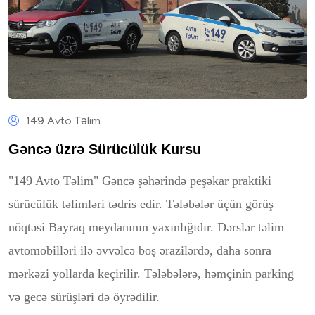
149 Avto Təlim
Gəncə üzrə Sürücülük Kursu
"149 Avto Təlim" Gəncə şəhərində peşəkar praktiki
sürücülük təlimləri tədris edir. Tələbələr üçün görüş
nöqtəsi Bayraq meydanının yaxınlığıdır. Dərslər təlim
avtomobilləri ilə əvvəlcə boş ərazilərdə, daha sonra
mərkəzi yollarda keçirilir. Tələbələrə, həmçinin parking
və gecə sürüşləri də öyrədilir.