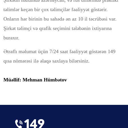
Şirkətin nəzdində azərbaycan, və rus dillərində praktiki
təlimlər keçən bir çox təlimçilər fəaliyyət göstərir.
Onların hər birinin bu sahədə ən az 10 il təcrübəsi var.
Şirkət təlimçi və qrafik seçimini tələbənin ixtiyarına
buraxır.
Ətraflı məlumat üçün 7/24 saat fəaliyyət göstərən 149
qısa nömərəsi ilə əlaqə saxlaya bilərsiniz.
Müəllif: Mehman Hümbətov