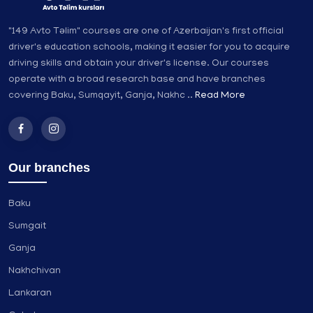
"149 Avto Təlim" courses are one of Azerbaijan's first official
driver's education schools, making it easier for you to acquire
driving skills and obtain your driver's license. Our courses
operate with a broad research base and have branches
covering Baku, Sumqayit, Ganja, Nakhc ..
Read More
Our branches
Baku
Sumgait
Ganja
Nakhchivan
Lankaran