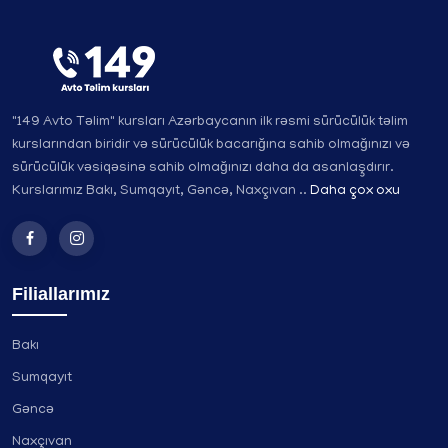
"149 Avto Təlim" kursları Azərbaycanın ilk rəsmi sürücülük təlim
kurslarından biridir və sürücülük bacarığına sahib olmağınızı və
sürücülük vəsiqəsinə sahib olmağınızı daha da asanlaşdırır.
Kurslarımız Bakı, Sumqayıt, Gəncə, Naxçıvan ..
Daha çox oxu
Filiallarımız
Bakı
Sumqayıt
Gəncə
Naxçıvan