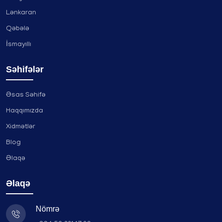
Lənkaran
Qəbələ
İsmayıllı
Səhifələr
Əsas Səhifə
Haqqımızda
Xidmətlər
Blog
Əlaqə
Əlaqə
Nömrə