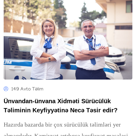
149 Avto Təlim
Ünvandan-ünvana Xidməti Sürücülük
Təliminin Keyfiyyətinə Necə Təsir edir?
Hazırda bazarda bir çox sürücülük təlimləri yer
almaqdadır. Kəmiyyət artdıqca keyfiyyət məsələsi