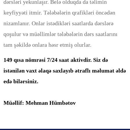
dərsləri yekunlaşır. Belə olduqda da təlimin
keyfiyyəti itmir. Tələbələrin qrafikləri öncədən
nizamlanır. Onlar istədikləri saatlarda dərslərə
qoşulur və müəllimlər tələbələrin dərs saatlarını
tam şəkildə onlara həsr etmiş olurlar.
149 qısa nömrəsi 7/24 saat aktivdir. Siz də
istənilən vaxt əlaqə saxlayıb ətraflı məlumat əldə
edə bilərsiniz.
Müəllif: Mehman Hümbətov