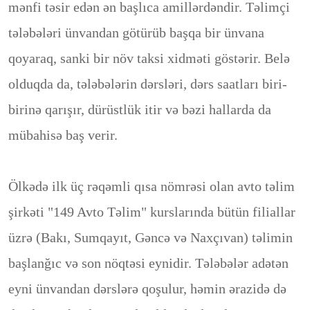
mənfi təsir edən ən başlıca amillərdəndir. Təlimçi
tələbələri ünvandan götürüb başqa bir ünvana
qoyaraq, sanki bir növ taksi xidməti göstərir. Belə
olduqda da, tələbələrin dərsləri, dərs saatları biri-
birinə qarışır, dürüstlük itir və bəzi hallarda da
mübahisə baş verir.
Ölkədə ilk üç rəqəmli qısa nömrəsi olan avto təlim
şirkəti "149 Avto Təlim" kurslarında bütün filiallar
üzrə (Bakı, Sumqayıt, Gəncə və Naxçıvan) təlimin
başlanğıc və son nöqtəsi eynidir. Tələbələr adətən
eyni ünvandan dərslərə qoşulur, həmin ərazidə də