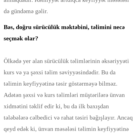
də gündəmə gəlir.
Bəs, doğru sürücülük məktəbini, təlimini necə
seçmək olar?
Ölkədə yer alan sürücülük təlimlərinin əksəriyyəti
kurs və ya şəxsi təlim səviyyəsindədir. Bu da
təlimin keyfiyyətinə təsir göstərməyə bilməz.
Adətən şəxsi və kurs təlimləri müştərilərə ünvan
xidmətini təklif edir ki, bu da ilk baxışdan
tələbələrə cəlbedici və rahat təsiri bağışlayır. Ancaq
qeyd edək ki, ünvan məsələsi təlimin keyfiyyətinə