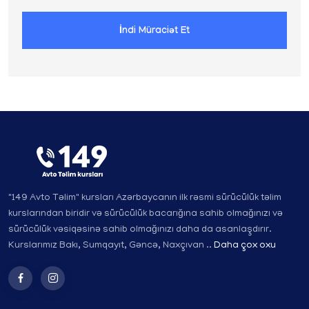
İndi Müraciət Et
"149 Avto Təlim" kursları Azərbaycanın ilk rəsmi sürücülük təlim
kurslarından biridir və sürücülük bacarığına sahib olmağınızı və
sürücülük vəsiqəsinə sahib olmağınızı daha da asanlaşdırır.
Kurslarımız Bakı, Sumqayıt, Gəncə, Naxçıvan ..
Daha çox oxu