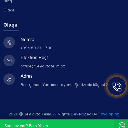
Blog
Əlaqə
Əlaqə
Nömrə
+994 50 231 17 30
Elektron Poçt
office@149avtotelim.az
Adres
Bakı şəhəri, Yasamal rayonu, Şərifzadə küçəsi 241 e
2026
149 Avto Təlim
. All Rights Developed By
Developing
Azerbaijan
Sualınız var? Bizə Yazın