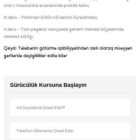
olan ( tıxaclarda) ərazilərində praktiki təlim;
IX dərs - Parkinqin bütün növlərinin öyrədilməsi;
X dərs - Tam peşəkar səviyyədə şəhərin mərkəzi küçələrində
sərbəst sürüş;
Qeyd: Tələbənin götürmə qabiliyyətindən asılı olaraq müəyyən
şərtlərdə dəyişikliklər edilə bilər
Sürücülük Kursuna Başlayın