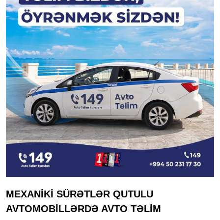
MEXANİKİ SÜRƏTLƏR QUTULU
AVTOMOBİLLƏRDƏ AVTO TƏLİM