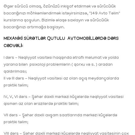
Əgər sürücü olmaq, özünüzü inkişaf etdirmək və sürücülük
bacarığınızı möhkəmləndirmək istəyirsinizsə, "149 Avto Təlim"
kurslarına qoşulun. Bizimlə əlaqə saxlayın və sürücülük
bacarığınızı artırmağa başlayın.
MEXANİKİ SÜRƏTLƏR QUTULU AVTOMOBİLLƏRDƏ DƏRS
CƏDVƏLİ:
I dərs - Nəqliyyat vasitəsi haqqında ətraflı məlumat və yolda
yarana bilən psixoloji problemlərin ( qorxu və s. ) aradan
qaldırılması;
II və III dərs - Nəqliyyat vasitəsi az olan açıq meydançalarda
praktiki təlim;
IV, V, VI dərs - Şəhər daxili mərkəzi küçələrdə nəqliyyat vasitəsi
qismən az olan ərazilərdə praktiki təlim;
VII dərs - Şəhər daxili axşam saatlarında mərkəzi küçələrdə
praktiki təlim;
VIII dərs - Şəhər daxili mərkəzi küçələrdə nəqliyyat vasitəsinin çox