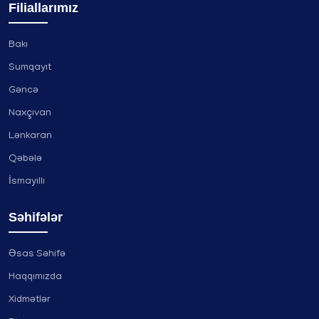
Filiallarımız
Bakı
Sumqayıt
Gəncə
Naxçıvan
Lənkaran
Qəbələ
İsmayıllı
Səhifələr
Əsas Səhifə
Haqqımızda
Xidmətlər