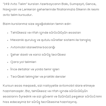
"149 Avto Təlim" kursları Azərbaycanın Bakı, Sumqayıt, Gəncə,
Naxçıvan və Lənkəran şəhərlərində filiallarımızla ölkənin ilk rəsmi
avto təlim kursudur.
Bizim kurslarımız sizə aşağıdakıları təmin edir:
Təhlükəsiz və rifah içində sürücülüyün əsasları
Mexaniki quruluş və qutulu sürətlər sistemi ilə tanışlıq
Avtomobil idarəetmə bacarığı
Şəhər daxili və xarici sürüş təcrübəsi
Qara yol təlimləri
İncə detallar və yolda təmir işləri
Təcrübəli təlimçilər və praktiki dərslər
Kursun əsas məqsədi, sizi nailiyyətlə avtomobil idarə etməyə
hazırlamaqdır. Biz, təhlükəsiz və rifah içində sürücülüyün
əsaslarını öyrədirik və sizi güvənli və özünüzü peşəkar sürücü kimi
hiss edəcəyiniz bir sürüş təcrübəsinə hazırlayırıq.