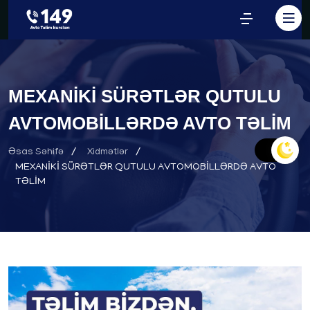
MEXANİKİ SÜRƏTLƏR QUTULU
AVTOMOBİLLƏRDƏ AVTO TƏLİM
Əsas Səhifə
Xidmətlər
MEXANİKİ SÜRƏTLƏR QUTULU AVTOMOBİLLƏRDƏ AVTO
TƏLİM