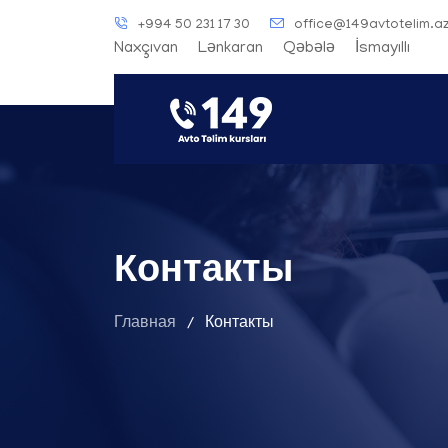
+994 50 231 17 30
office@149avtotelim.a
Naxçıvan
Lənkaran
Qəbələ
İsmayıllı
Контакты
Главная
Контакты