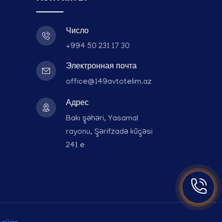
Число
+994 50 231 17 30
Электронная почта
office@149avtotelim.az
Адрес
Bakı şəhəri, Yasamal
rayonu, Şərifzadə küçəsi
241 e