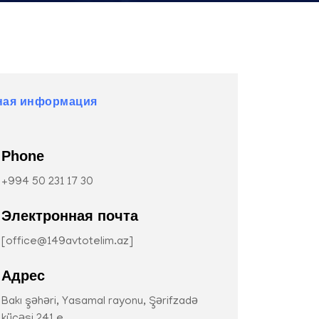
ная информация
Phone
+994 50 231 17 30
Электронная почта
[
office@149avtotelim.az
]
Адрес
Bakı şəhəri, Yasamal rayonu, Şərifzadə