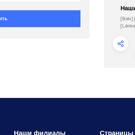
Наш
ить
[Bakı]
[Lənka
Наши филиалы
Страницы