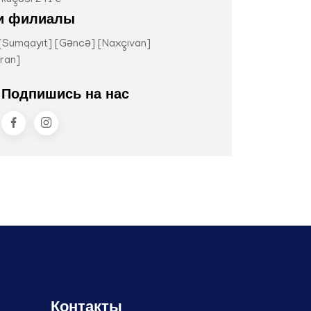
küçəsi 241 e
и филиалы
 [Sumqayıt] [Gəncə] [Naxçıvan]
ran]
Подпишись на нас
Контакты