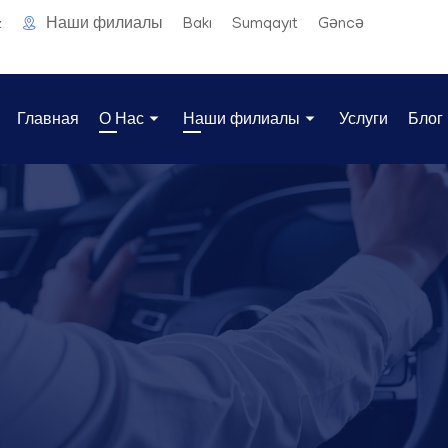
Наши филиалы
Bakı
Sumqayıt
Gəncə
z
Главная
О Нас
Наши филиалы
Услуги
Блог