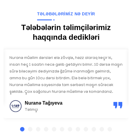
TƏLƏBƏLƏRİMİZ NƏ DEYİR
Tələbələrin təlimçilərimiz
haqqında dedikləri
Nuranə müəllim dərsləri elə zövqlə, həzz alaraq keçir ki,
insan heç 1 saatın necə gəlib getdiyini bilmir. 10 dərsə maşın
sürə biləcəyimi dediyinizdə ğzümə inanmağım gəlmirdi,
amma bu gün 10cu dərsi bitirdim. Elə belə bitirmək yox,
Nuranə müəllimə sayəsində tam sərbəst maşın sürəcək
şəkildə. Çox sağolsun Nuranə müəllimə və komandanız.
Nuranə Tağıyeva
Təlimçi