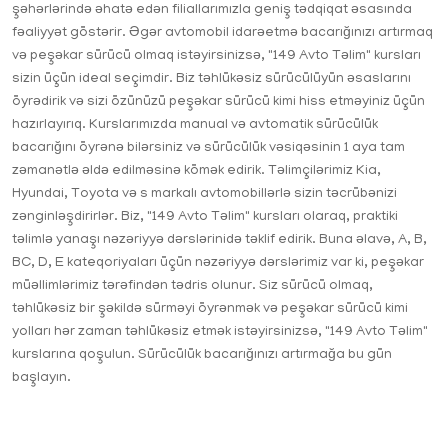
şəhərlərində əhatə edən filiallarımızla geniş tədqiqat əsasında
fəaliyyət göstərir. Əgər avtomobil idarəetmə bacarığınızı artırmaq
və peşəkar sürücü olmaq istəyirsinizsə, "149 Avto Təlim" kursları
sizin üçün ideal seçimdir. Biz təhlükəsiz sürücülüyün əsaslarını
öyrədirik və sizi özünüzü peşəkar sürücü kimi hiss etməyiniz üçün
hazırlayırıq. Kurslarımızda manual və avtomatik sürücülük
bacarığını öyrənə bilərsiniz və sürücülük vəsiqəsinin 1 aya tam
zəmanətlə əldə edilməsinə kömək edirik. Təlimçilərimiz Kia,
Hyundai, Toyota və s markalı avtomobillərlə sizin təcrübənizi
zənginləşdirirlər. Biz, "149 Avto Təlim" kursları olaraq, praktiki
təlimlə yanaşı nəzəriyyə dərslərinidə təklif edirik. Buna əlavə, A, B,
BC, D, E kateqoriyaları üçün nəzəriyyə dərslərimiz var ki, peşəkar
müəllimlərimiz tərəfindən tədris olunur. Siz sürücü olmaq,
təhlükəsiz bir şəkildə sürməyi öyrənmək və peşəkar sürücü kimi
yolları hər zaman təhlükəsiz etmək istəyirsinizsə, "149 Avto Təlim"
kurslarına qoşulun. Sürücülük bacarığınızı artırmağa bu gün
başlayın.