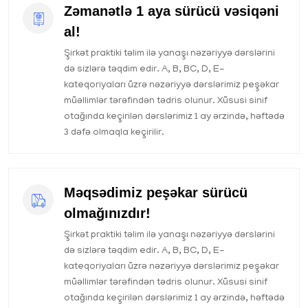
Zəmanətlə 1 aya sürücü vəsiqəni
al!
Şirkət praktiki təlim ilə yanaşı nəzəriyyə dərslərini
də sizlərə təqdim edir. A, B, BC, D, E-
kateqoriyaları üzrə nəzəriyyə dərslərimiz peşəkar
müəllimlər tərəfindən tədris olunur. Xüsusi sinif
otağında keçirilən dərslərimiz 1 ay ərzində, həftədə
3 dəfə olmaqla keçirilir.
Məqsədimiz peşəkar sürücü
olmağınızdır!
Şirkət praktiki təlim ilə yanaşı nəzəriyyə dərslərini
də sizlərə təqdim edir. A, B, BC, D, E-
kateqoriyaları üzrə nəzəriyyə dərslərimiz peşəkar
müəllimlər tərəfindən tədris olunur. Xüsusi sinif
otağında keçirilən dərslərimiz 1 ay ərzində, həftədə