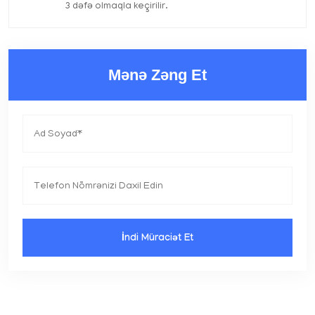
3 dəfə olmaqla keçirilir.
Mənə Zəng Et
İndi Müraciət Et