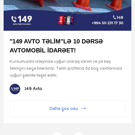
"149 AVTO TƏLİM"LƏ 10 DƏRSƏ
AVTOMOBİL İDARƏET!
Kursumuzda istəyinizə uyğun olaraq xanım və ya bəy
təlimçini seçə bilərsiniz. Təlim qrafikiniz öz boş vaxtlarınıza
uyğun şəkildə təşkil edilir.
149 Avto
Daha çox oxu