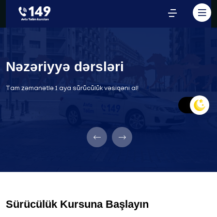
Nəzəriyyə dərsləri
Tam zəmanətlə 1 aya sürücülük vəsiqəni al!
Sürücülük Kursuna Başlayın