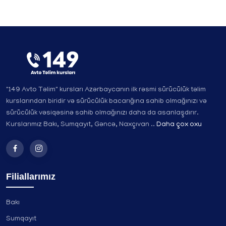
"149 Avto Təlim" kursları Azərbaycanın ilk rəsmi sürücülük təlim
kurslarından biridir və sürücülük bacarığına sahib olmağınızı və
sürücülük vəsiqəsinə sahib olmağınızı daha da asanlaşdırır.
Kurslarımız Bakı, Sumqayıt, Gəncə, Naxçıvan ..
Daha çox oxu
Filiallarımız
Bakı
Sumqayıt