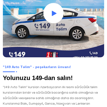
"149 Avto Təlim" - peşəkarların ünvanı!
Yolunuzu 149-dan salın!
"149 Avto Təlim" kursları Azərbaycanın ilk rəsmi sürücülük təlim
kurslarından biridir və sürücülük bacarığına sahib olmağınızı və
sürücülük vəsiqəsinə sahib olmağınızı daha da asanlaşdırır.
Kurslarımız Bakı, Sumqayıt, Gəncə, Naxçıvan və Lənkəran