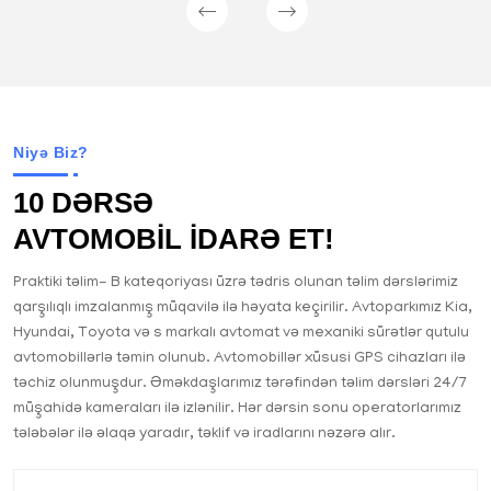
Niyə Biz?
10 DƏRSƏ
AVTOMOBİL İDARƏ ET!
Praktiki təlim- B kateqoriyası üzrə tədris olunan təlim dərslərimiz
qarşılıqlı imzalanmış müqavilə ilə həyata keçirilir. Avtoparkımız Kia,
Hyundai, Toyota və s markalı avtomat və mexaniki sürətlər qutulu
avtomobillərlə təmin olunub. Avtomobillər xüsusi GPS cihazları ilə
təchiz olunmuşdur. Əməkdaşlarımız tərəfindən təlim dərsləri 24/7
müşahidə kameraları ilə izlənilir. Hər dərsin sonu operatorlarımız
tələbələr ilə əlaqə yaradır, təklif və iradlarını nəzərə alır.