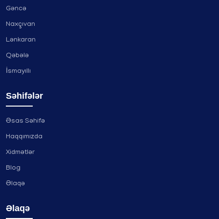
Gəncə
Naxçıvan
Lənkaran
Qəbələ
İsmayıllı
Səhifələr
Əsas Səhifə
Haqqımızda
Xidmətlər
Blog
Əlaqə
Əlaqə